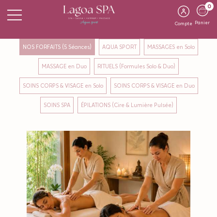
0
Panier
Compte
NOS FORFAITS (5 Séances)
AQUA SPORT
MASSAGES en Solo
MASSAGE en Duo
RITUELS (Formules Solo & Duo)
SOINS CORPS & VISAGE en Solo
SOINS CORPS & VISAGE en Duo
SOINS SPA
ÉPILATIONS (Cire & Lumière Pulsée)