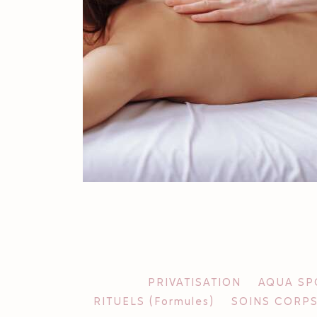
PRIVATISATION
AQUA SPO
RITUELS (Formules)
SOINS CORPS