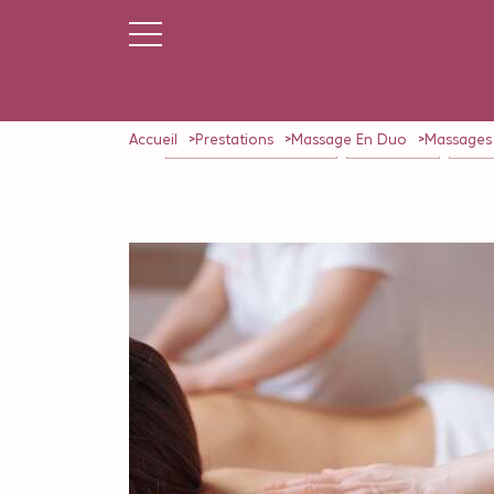
Accueil
Prestations
Massage En Duo
Massages
NOS FORFAITS (5 Séances)
AQUA SPORT
MASSA