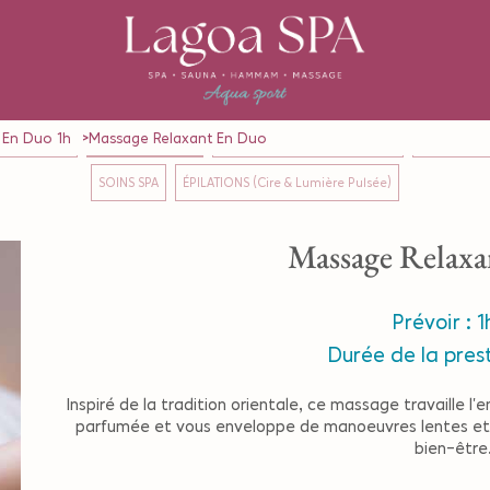
 En Duo 1h
Massage Relaxant En Duo
GES en Solo
MASSAGE en Duo
RITUELS (Formules Solo & Duo)
SOINS CORP
SOINS SPA
ÉPILATIONS (Cire & Lumière Pulsée)
Massage Relaxa
Prévoir : 1
Durée de la prest
Inspiré de la tradition orientale, ce massage travaille 
parfumée et vous enveloppe de manoeuvres lentes et 
bien-être