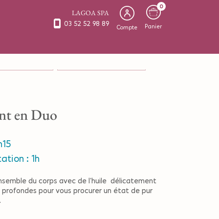
0
LAGOA SPA
03 52 52 98 89
Panier
Compte
S & VISAGE en Solo
SOINS CORPS & VISAGE en Duo
nt en Duo
h15
ation : 1h
l'ensemble du corps avec de l'huile délicatement
profondes pour vous procurer un état de pur
.