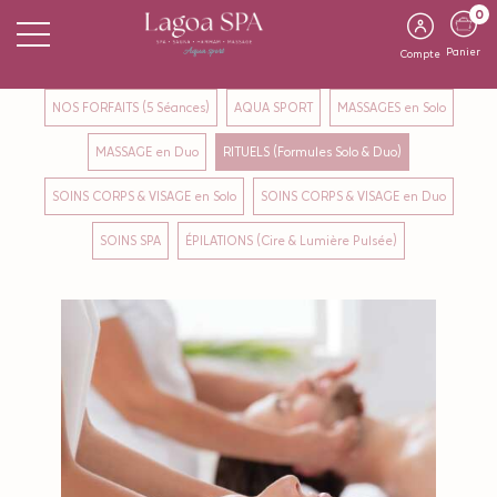
0
Panier
Compte
NOS FORFAITS (5 Séances)
AQUA SPORT
MASSAGES en Solo
MASSAGE en Duo
RITUELS (Formules Solo & Duo)
SOINS CORPS & VISAGE en Solo
SOINS CORPS & VISAGE en Duo
SOINS SPA
ÉPILATIONS (Cire & Lumière Pulsée)