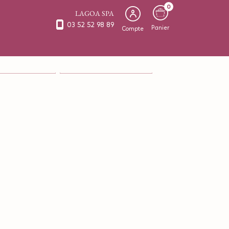
0
LAGOA SPA
03 52 52 98 89
Panier
Compte
S & VISAGE en Solo
SOINS CORPS & VISAGE en Duo