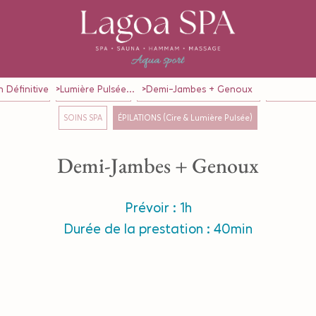
n Définitive
Lumière Pulsée...
Demi-Jambes + Genoux
GES en Solo
MASSAGE en Duo
RITUELS (Formules Solo & Duo)
SOINS CORP
SOINS SPA
ÉPILATIONS (Cire & Lumière Pulsée)
Demi-Jambes + Genoux
Prévoir : 1h
Durée de la prestation : 40min