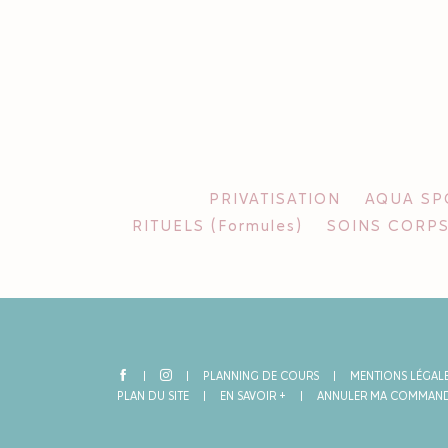
PRIVATISATION
AQUA SPO
RITUELS (Formules)
SOINS CORPS
PLANNING DE COURS
MENTIONS LÉGAL
PLAN DU SITE
EN SAVOIR +
ANNULER MA COMMAN