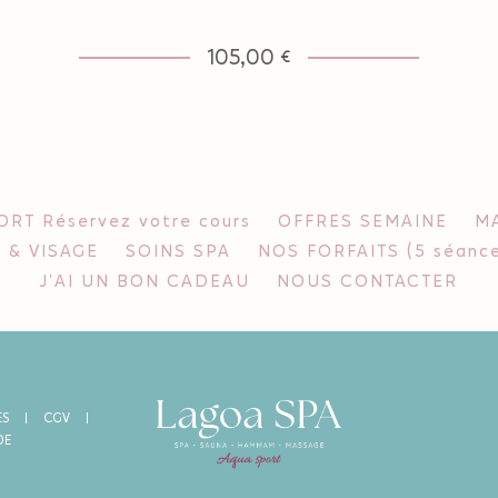
105,00 €
RT Réservez votre cours
OFFRES SEMAINE
MA
 & VISAGE
SOINS SPA
NOS FORFAITS (5 séance
J'AI UN BON CADEAU
NOUS CONTACTER
ES
CGV
DE