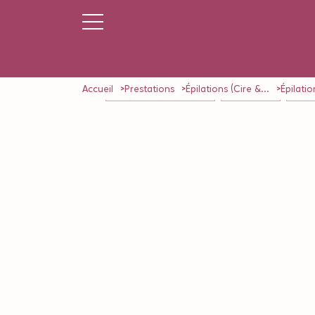
Accueil
Prestations
Épilations (Cire &...
Épilatio
NOS FORFAITS (5 Séances)
AQUA SPORT
MASSA