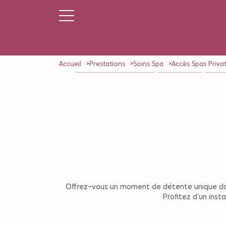
Accueil
Prestations
Soins Spa
Accès Spas Privat
NOS FORFAITS (5 Séances)
AQUA SPORT
MASSA
Offrez-vous un moment de détente unique dans 
Profitez d’un inst