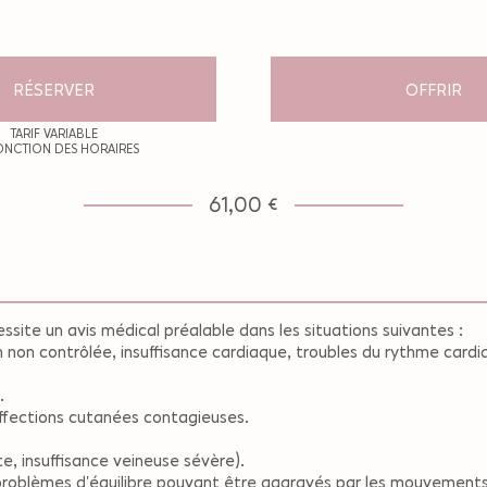
RÉSERVER
OFFRIR
TARIF VARIABLE
ONCTION DES HORAIRES
61,00 €
essite un avis médical préalable dans les situations suivantes :
 non contrôlée, insuffisance cardiaque, troubles du rythme cardi
.
affections cutanées contagieuses.
te, insuffisance veineuse sévère).
ou problèmes d'équilibre pouvant être aggravés par les mouvements