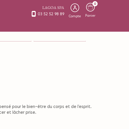
0
LAGOA SPA
03 52 52 98 89
Panier
Compte
S & VISAGE en Solo
SOINS CORPS & VISAGE en Duo
nsé pour le bien-être du corps et de l’esprit.
er et lâcher prise.