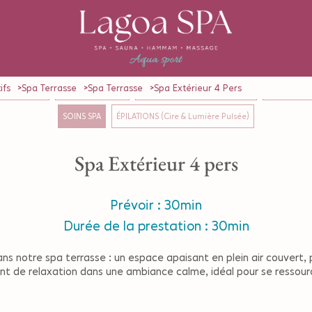
ifs
Spa Terrasse
Spa Terrasse
Spa Extérieur 4 Pers
GES en Solo
MASSAGE en Duo
RITUELS (Formules Solo & Duo)
SOINS CORP
SOINS SPA
ÉPILATIONS (Cire & Lumière Pulsée)
Spa Extérieur 4 pers
Prévoir : 30min
Durée de la prestation : 30min
notre spa terrasse : un espace apaisant en plein air couvert, pe
ant de relaxation dans une ambiance calme, idéal pour se ressourc