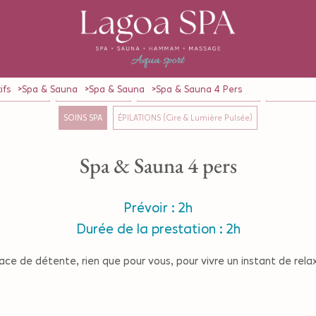
ifs
Spa & Sauna
Spa & Sauna
Spa & Sauna 4 Pers
GES en Solo
MASSAGE en Duo
RITUELS (Formules Solo & Duo)
SOINS CORP
SOINS SPA
ÉPILATIONS (Cire & Lumière Pulsée)
Spa & Sauna 4 pers
Prévoir : 2h
Durée de la prestation : 2h
pace de détente, rien que pour vous, pour vivre un instant de re