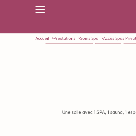
Accueil
Prestations
Soins Spa
Accès Spas Privat
NOS FORFAITS (5 Séances)
AQUA SPORT
MASSA
Une salle avec 1 SPA, 1 sauna, 1 es