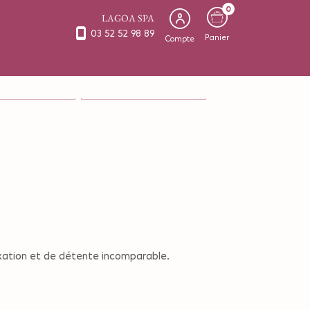
0
LAGOA SPA
03 52 52 98 89
Panier
Compte
S & VISAGE en Solo
SOINS CORPS & VISAGE en Duo
laxation et de détente incomparable.