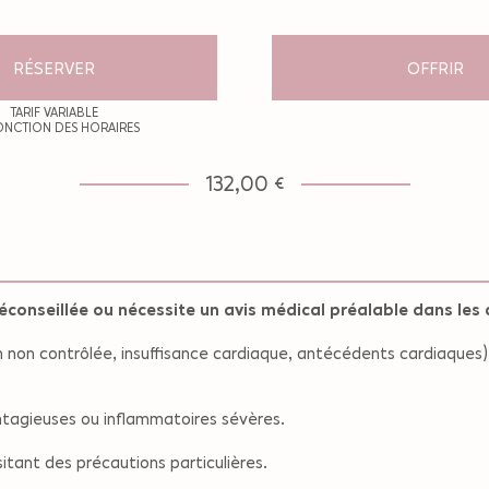
RÉSERVER
OFFRIR
TARIF VARIABLE
ONCTION DES HORAIRES
132,00 €
conseillée ou nécessite un avis médical préalable dans les c
n non contrôlée, insuffisance cardiaque, antécédents cardiaques)
ntagieuses ou inflammatoires sévères.
tant des précautions particulières.