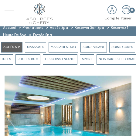
0
Compte
Panier
>
>
>
>
Accueil
Prestations
Accès Spa
Réserver Son Spa
Réservez 1
>
Heure De Spa
Entrée Spa
ACCÈS SPA
MASSAGES
MASSAGES DUO
SOINS VISAGE
SOINS CORPS
RITUELS
RITUELS DUO
LES SOINS ENFANTS
SPORT
NOS CARTES ET FORFAIT