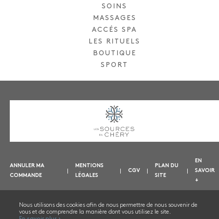
SOINS
MASSAGES
ACCÉS SPA
LES RITUELS
BOUTIQUE
SPORT
EN
ANNULER MA
MENTIONS
PLAN DU
CGV
SAVOIR
COMMANDE
LÉGALES
SITE
+
Nous utilisons des cookies afin de nous permettre de nous souvenir de
vous et de comprendre la manière dont vous utilisez le site.
NOUS CONTACTER