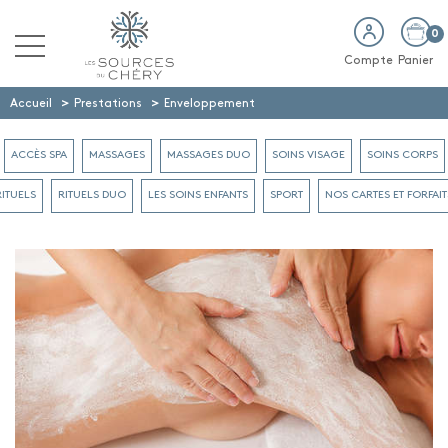
0
Compte
Panier
>
>
Accueil
Prestations
Enveloppement
ACCÈS SPA
MASSAGES
MASSAGES DUO
SOINS VISAGE
SOINS CORPS
RITUELS
RITUELS DUO
LES SOINS ENFANTS
SPORT
NOS CARTES ET FORFAIT