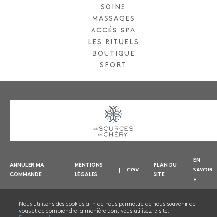
SOINS
MASSAGES
ACCÉS SPA
LES RITUELS
BOUTIQUE
SPORT
EN
ANNULER MA
MENTIONS
PLAN DU
CGV
SAVOIR
COMMANDE
LÉGALES
SITE
+
Nous utilisons des cookies afin de nous permettre de nous souvenir de
vous et de comprendre la manière dont vous utilisez le site.
NOUS CONTACTER