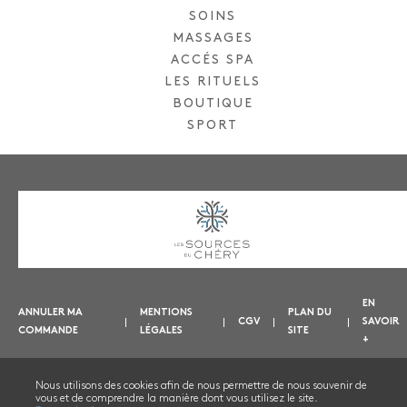
SOINS
MASSAGES
ACCÉS SPA
LES RITUELS
BOUTIQUE
SPORT
EN
ANNULER MA
MENTIONS
PLAN DU
CGV
SAVOIR
COMMANDE
LÉGALES
SITE
+
Nous utilisons des cookies afin de nous permettre de nous souvenir de
vous et de comprendre la manière dont vous utilisez le site.
NOUS CONTACTER