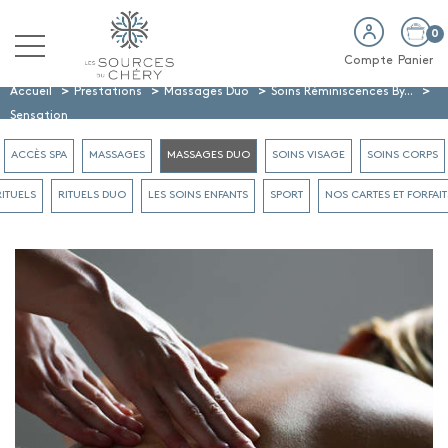
0
Compte
Panier
>
>
>
>
Accueil
Prestations
Massages Duo
Soins Réminiscences By...
Sensation
ACCÈS SPA
MASSAGES
MASSAGES DUO
SOINS VISAGE
SOINS CORPS
RITUELS
RITUELS DUO
LES SOINS ENFANTS
SPORT
NOS CARTES ET FORFAIT