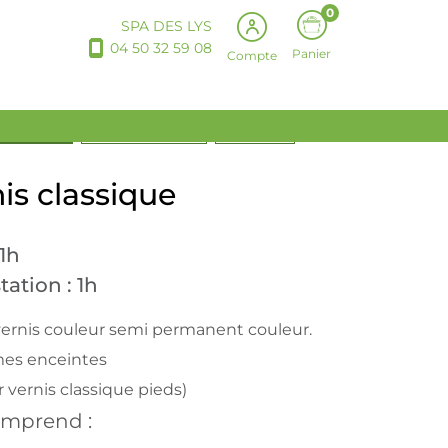
0
SPA DES LYS
04 50 32 59 08
Panier
Compte
STHÉTIQUE
SANTÉ BIEN-ÊTRE
PRODUITS
nis classique
 1h
tation : 1h
 vernis couleur semi permanent couleur.
mes enceintes
r vernis classique pieds)
omprend :