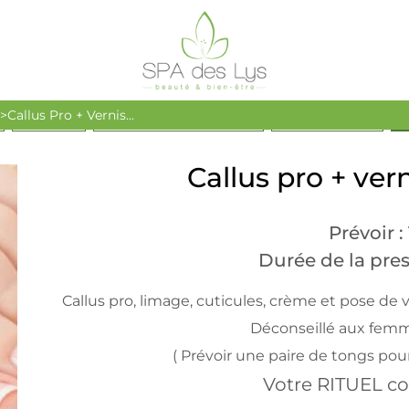
Callus Pro + Vernis...
MASSAGES
ACCOMPAGNEMENT SPORT
SOINS DU VISAGE
E
Callus pro + ver
Prévoir :
Durée de la pres
Callus pro, limage, cuticules, crème et pose de
Déconseillé aux fem
( Prévoir une paire de tongs pou
Votre RITUEL c