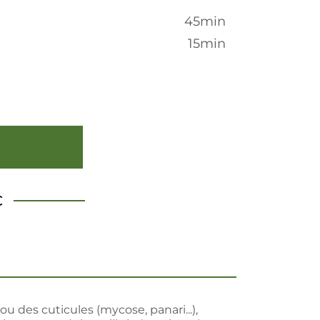
45min
15min
€
u des cuticules (mycose, panari...),