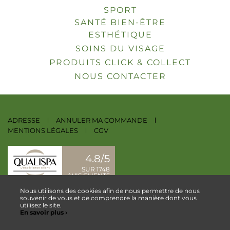
SPORT
SANTÉ BIEN-ÊTRE
ESTHÉTIQUE
SOINS DU VISAGE
PRODUITS CLICK & COLLECT
NOUS CONTACTER
ADRESSE
ANNULER MA COMMANDE
MENTIONS LÉGALES
CGV
4.8/5
SUR 1748
AVIS CLIENTS
Nous utilisons des cookies afin de nous permettre de nous
NOUS CONTACTER
souvenir de vous et de comprendre la manière dont vous
utilisez le site.
En savoir plus ›
ESPACE COLLABORATEUR