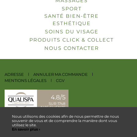
MASSAGES
SPORT
SANTÉ BIEN-ÊTRE
ESTHÉTIQUE
SOINS DU VISAGE
PRODUITS CLICK & COLLECT
NOUS CONTACTER
ADRESSE
ANNULER MA COMMANDE
MENTIONS LÉGALES
CGV
4.8/5
SUR 1748
AVIS CLIENTS
Nous utilisons des cookies afin de nous permettre de nous
NOUS CONTACTER
souvenir de vous et de comprendre la manière dont vous
utilisez le site.
En savoir plus ›
ESPACE COLLABORATEUR