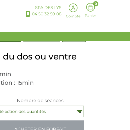
0
SPA DES LYS
04 50 32 59 08
Panier
Compte
STHÉTIQUE
SANTÉ BIEN-ÊTRE
PRODUITS
s du dos ou ventre
15min
tion : 15min
Nombre de séances
ACHETER EN FORFAIT