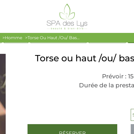
Homme
Torse Ou Haut /Ou/ Bas...
MASSAGES
ACCOMPAGNEMENT SPORT
SOINS DU VISAGE
E
Torse ou haut /ou/ ba
Prévoir : 
Durée de la presta
RÉSERVER