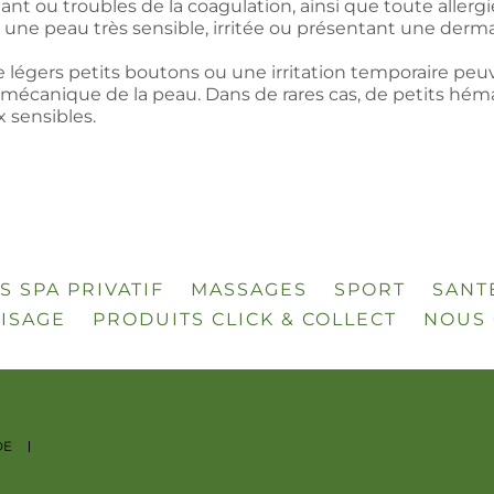
t ou troubles de la coagulation, ainsi que toute allergie
r une peau très sensible, irritée ou présentant une derm
légers petits boutons ou une irritation temporaire peuven
n mécanique de la peau. Dans de rares cas, de petits héma
 sensibles.
S SPA PRIVATIF
MASSAGES
SPORT
SANT
VISAGE
PRODUITS CLICK & COLLECT
NOUS 
DE