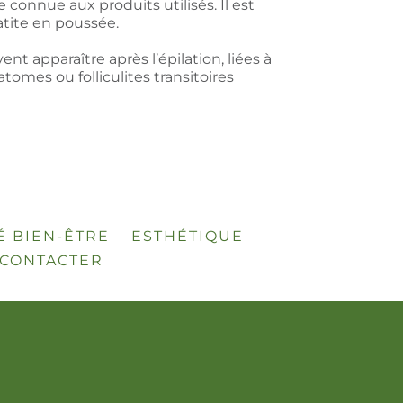
 connue aux produits utilisés. Il est
atite en poussée.
t apparaître après l’épilation, liées à
tomes ou folliculites transitoires
É BIEN-ÊTRE
ESTHÉTIQUE
CONTACTER