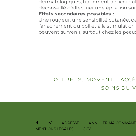
dermatologiques, traitement anticoagulan
déconseillé d’effectuer une épilation su
Effets secondaires possibles :
Une rougeur, une sensibilité cutanée, de 
l’arrachement du poil et à la stimulatio
peuvent survenir, surtout chez les peaux
OFFRE DU MOMENT
ACCÈ
SOINS DU 
ADRESSE
ANNULER MA COMMAN
MENTIONS LÉGALES
CGV