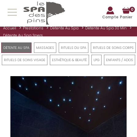
0
Compte
Panier
>
>
>
>
Accueil
Prestations
Détente Au Spa
Détente Au Spa 30 Min
Détente Au Spa 3pers
DÉTENTE AU SPA
MASSAGES
RITUELS DU SPA
RITUELS DE SOINS CORPS
RITUELS DE SOINS VISAGE
ESTHÉTIQUE & BEAUTÉ
LPG
ENFANTS / ADOS