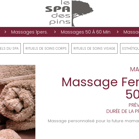
>
>
>
Massages 1pers.
Massages 50 À 60 Min
Massag
UELS DU SPA
RITUELS DE SOINS CORPS
RITUELS DE SOINS VISAGE
ESTHÉTIQU
MA
Massage Fe
5
PRÉV
DURÉE DE LA P
Massage personnalisé pour la future mama