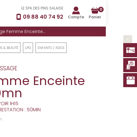
LE SPA DES PINS SALAISE
0
09 88 40 74 92
Compte
Panier
e Femme Enceinte...
>
E & BEAUTÉ
LPG
ENFANTS / ADOS
SSAGE
mme Enceinte
0mn
OIR 1H15
RESTATION : 50MIN
n