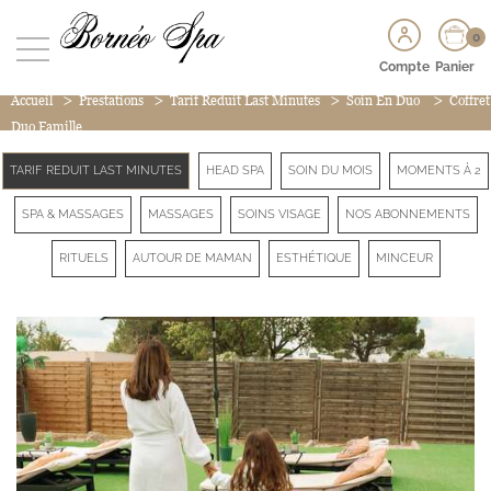
0
Compte
Panier
>
>
>
>
Accueil
Prestations
Tarif Reduit Last Minutes
Soin En Duo
Coffret
Duo Famille
TARIF REDUIT LAST MINUTES
HEAD SPA
SOIN DU MOIS
MOMENTS À 2
SPA & MASSAGES
MASSAGES
SOINS VISAGE
NOS ABONNEMENTS
RITUELS
AUTOUR DE MAMAN
ESTHÉTIQUE
MINCEUR