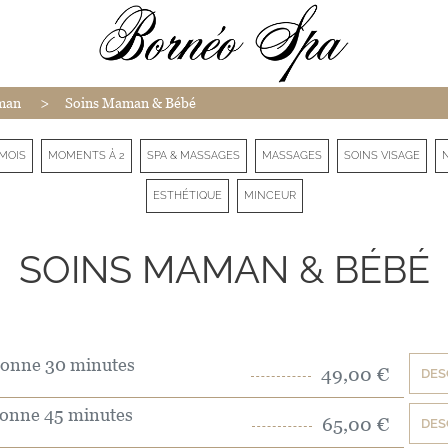
>
man
Soins Maman & Bébé
MOIS
MOMENTS À 2
SPA & MASSAGES
MASSAGES
SOINS VISAGE
ESTHÉTIQUE
MINCEUR
SOINS MAMAN & BÉBÉ
onne 30 minutes
49,00 €
DES
onne 45 minutes
65,00 €
DES