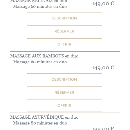
MASSAGE BALINAIS en duo
149,00 €
Massage 60 minutes en duo
DESCRIPTION
RÉSERVER
OFFRIR
MASSAGE AUX BAMBOUS en duo
Massage 60 minutes en duo
149,00 €
DESCRIPTION
RÉSERVER
OFFRIR
MASSAGE AYURVÉDIQUE en duo
Massage 80 minutes en duo
199,00 €