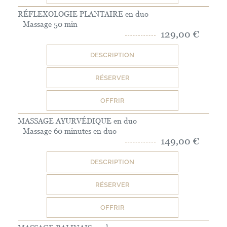
RÉFLEXOLOGIE PLANTAIRE en duo
Massage 50 min
129,00 €
DESCRIPTION
RÉSERVER
OFFRIR
MASSAGE AYURVÉDIQUE en duo
Massage 60 minutes en duo
149,00 €
DESCRIPTION
RÉSERVER
OFFRIR