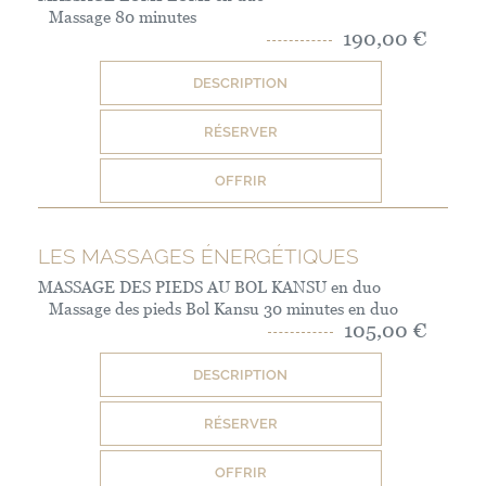
Massage 80 minutes
190,00 €
DESCRIPTION
RÉSERVER
OFFRIR
LES MASSAGES ÉNERGÉTIQUES
MASSAGE DES PIEDS AU BOL KANSU en duo
Massage des pieds Bol Kansu 30 minutes en duo
105,00 €
DESCRIPTION
RÉSERVER
OFFRIR