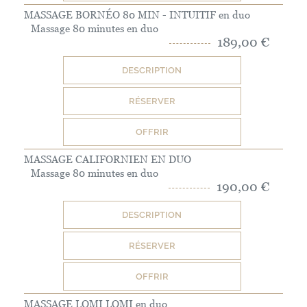
MASSAGE BORNÉO 80 MIN - INTUITIF en duo
Massage 80 minutes en duo
189,00 €
DESCRIPTION
RÉSERVER
OFFRIR
MASSAGE CALIFORNIEN EN DUO
Massage 80 minutes en duo
190,00 €
DESCRIPTION
RÉSERVER
OFFRIR
MASSAGE LOMI LOMI en duo