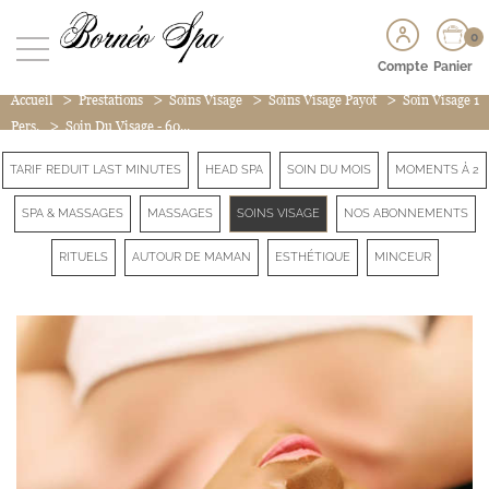
0
Compte
Panier
>
>
>
>
Accueil
Prestations
Soins Visage
Soins Visage Payot
Soin Visage 1
>
Pers.
Soin Du Visage - 60...
TARIF REDUIT LAST MINUTES
HEAD SPA
SOIN DU MOIS
MOMENTS À 2
SPA & MASSAGES
MASSAGES
SOINS VISAGE
NOS ABONNEMENTS
RITUELS
AUTOUR DE MAMAN
ESTHÉTIQUE
MINCEUR