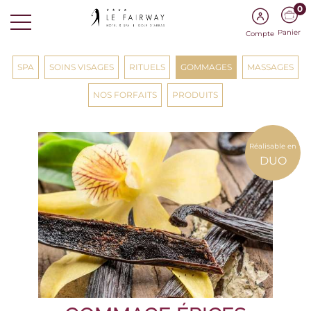
0
Panier
Compte
SPA
SOINS VISAGES
RITUELS
GOMMAGES
MASSAGES
NOS FORFAITS
PRODUITS
Réalisable en
DUO