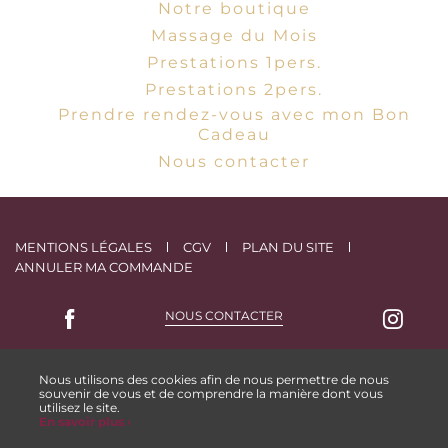
Notre boutique
Massage du Mois
Prestations 1pers.
Prestations 2pers.
Prendre rendez-vous avec mon Bon
Cadeau
Nous contacter
MENTIONS LÉGALES
CGV
PLAN DU SITE
ANNULER MA COMMANDE
NOUS CONTACTER
ESPACE COLLABORATEUR
Nous utilisons des cookies afin de nous permettre de nous
souvenir de vous et de comprendre la manière dont vous
utilisez le site.
,
Site by Kyxar
Ideosens
En savoir plus ›
se, rendez-vous en ligne, gestion stock, gestion spa urbain, spa hôtelier, crm, erp
webdesign > creation web > developpement > SEO