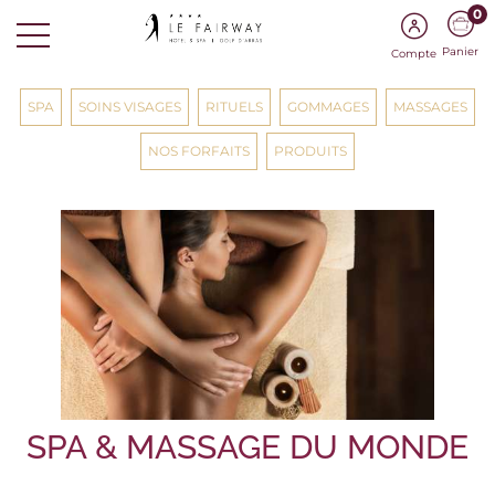
0
Panier
Compte
SPA
SOINS VISAGES
RITUELS
GOMMAGES
MASSAGES
NOS FORFAITS
PRODUITS
SPA & MASSAGE DU MONDE