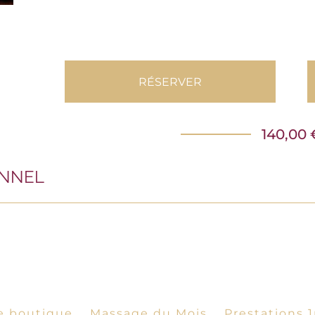
RÉSERVER
140,00 
ONNEL
e boutique
Massage du Mois
Prestations 1