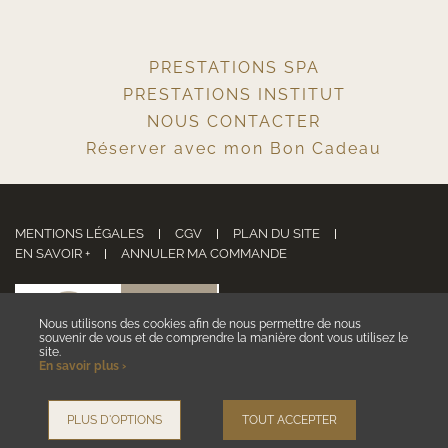
PRESTATIONS SPA
PRESTATIONS INSTITUT
NOUS CONTACTER
Réserver avec mon Bon Cadeau
MENTIONS LÉGALES
CGV
PLAN DU SITE
EN SAVOIR +
ANNULER MA COMMANDE
5/5
Nous utilisons des cookies afin de nous permettre de nous
SUR 753
souvenir de vous et de comprendre la manière dont vous utilisez le
AVIS CLIENTS
site.
En savoir plus ›
NOUS CONTACTER
PLUS D'OPTIONS
TOUT ACCEPTER
,
Site by Kyxar
Ideosens
 caisse, rendez-vous en ligne, gestion stock, gestion spa urbain, spa hôtelier, crm, erp
webdesign > creation web > developpement > SEO