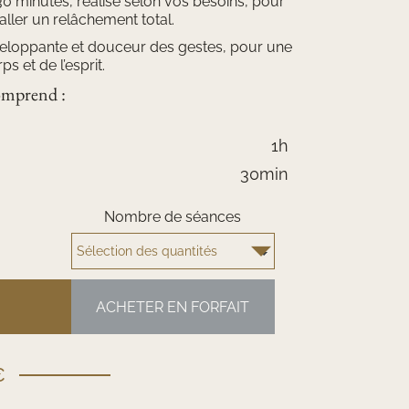
 minutes, réalisé selon vos besoins, pour
taller un relâchement total.
nveloppante et douceur des gestes, pour une
 et de l’esprit.
mprend :
1h
30min
Nombre de séances
ACHETER EN FORFAIT
€