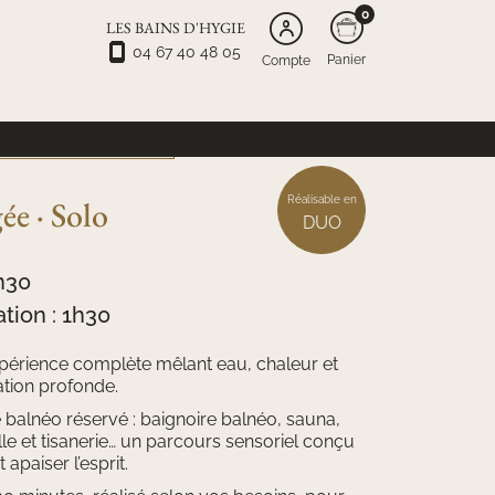
0
LES BAINS D'HYGIE
04 67 40 48 05
Panier
Compte
ACIAL & MICRONEEDLING
Réalisable en
ée · Solo
DUO
1h30
tion : 1h30
xpérience complète mêlant eau, chaleur et
ation profonde.
alnéo réservé : baignoire balnéo, sauna,
e et tisanerie… un parcours sensoriel conçu
apaiser l’esprit.