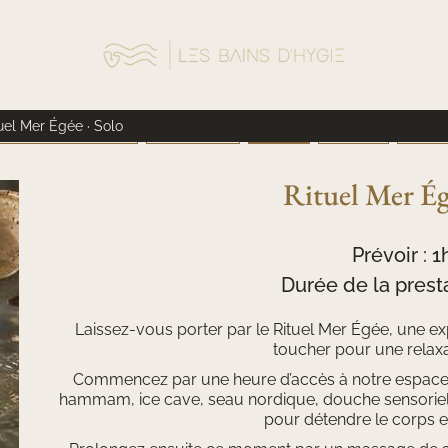
uel Mer Égée · Solo
ASSAGES SUR MESURE
SOINS VISAGE
RITUELS
HEAD SPA
HYDRAF
Rituel Mer Ég
Prévoir : 
Durée de la presta
Laissez-vous porter par le Rituel Mer Égée, une e
toucher pour une relax
Commencez par une heure d’accès à notre espace b
hammam, ice cave, seau nordique, douche sensoriell
pour détendre le corps et 