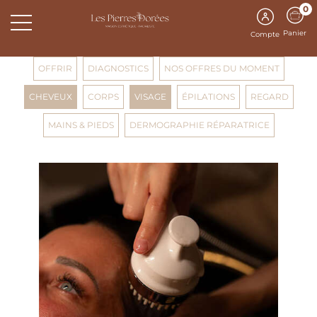
0
Panier
Compte
OFFRIR
DIAGNOSTICS
NOS OFFRES DU MOMENT
CHEVEUX
CORPS
VISAGE
ÉPILATIONS
REGARD
MAINS & PIEDS
DERMOGRAPHIE RÉPARATRICE