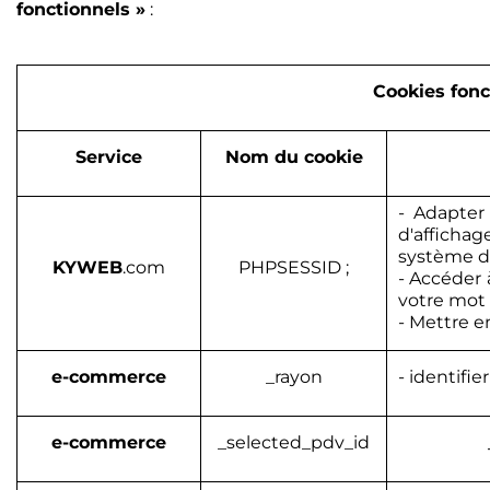
fonctionnels »
:
Cookies fonc
Service
Nom du cookie
- Adapter
d'afficha
système d'e
KYWEB
.com
PHPSESSID ;
- Accéder 
votre mot 
- Mettre 
e-commerce
_rayon
- identifie
e-commerce
_selected_pdv_id