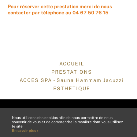
Pour réserver cette prestation merci de nous
contacter par téléphone au 04 67 50 76 15
ACCUEIL
PRESTATIONS
ACCES SPA - Sauna Hammam Jacuzzi
ESTHETIQUE
ANNULER MA COMMANDE
MENTIONS LÉGALES
CGV
Nous utilisons des cookies afin de nous permettre de nous
PLAN DU SITE
EN SAVOIR +
souvenir de vous et de comprendre la manière dont vous utilisez
le site.
En savoir plus ›
NOUS CONTACTER