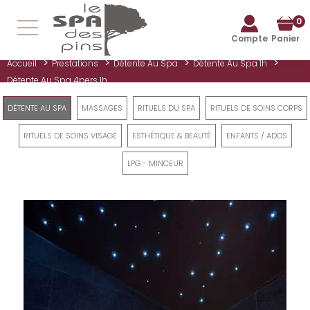
0
Compte
Panier
>
>
>
>
Accueil
Prestations
Détente Au Spa
Détente Au Spa 1h
Détente Au Spa 4pers 1h
DÉTENTE AU SPA
MASSAGES
RITUELS DU SPA
RITUELS DE SOINS CORPS
RITUELS DE SOINS VISAGE
ESTHÉTIQUE & BEAUTÉ
ENFANTS / ADOS
LPG - MINCEUR