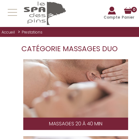
0
Compte
Panier
>
Accueil
Prestations
CATÉGORIE MASSAGES DUO
MASSAGES 20 À 40 MIN