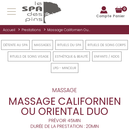
0
Compte
Panier
>
>
Accueil
Prestations
Massage Californien Ou...
DÉTENTE AU SPA
MASSAGES
RITUELS DU SPA
RITUELS DE SOINS CORPS
RITUELS DE SOINS VISAGE
ESTHÉTIQUE & BEAUTÉ
ENFANTS / ADOS
LPG - MINCEUR
MASSAGE
MASSAGE CALIFORNIEN
OU ORIENTAL DUO
PRÉVOIR 45MIN
DURÉE DE LA PRESTATION : 20MIN