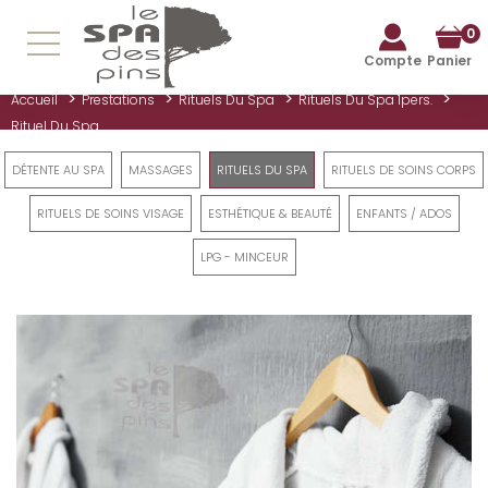
0
Compte
Panier
>
>
>
>
Accueil
Prestations
Rituels Du Spa
Rituels Du Spa 1pers.
Rituel Du Spa
DÉTENTE AU SPA
MASSAGES
RITUELS DU SPA
RITUELS DE SOINS CORPS
RITUELS DE SOINS VISAGE
ESTHÉTIQUE & BEAUTÉ
ENFANTS / ADOS
LPG - MINCEUR