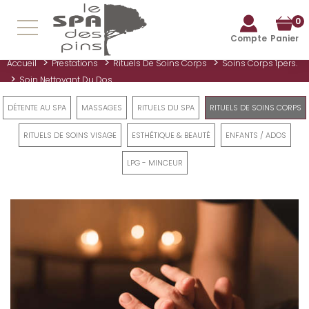
0
Compte
Panier
>
>
>
Accueil
Prestations
Rituels De Soins Corps
Soins Corps 1pers.
>
Soin Nettoyant Du Dos...
DÉTENTE AU SPA
MASSAGES
RITUELS DU SPA
RITUELS DE SOINS CORPS
RITUELS DE SOINS VISAGE
ESTHÉTIQUE & BEAUTÉ
ENFANTS / ADOS
LPG - MINCEUR