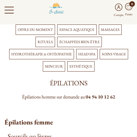
0
Panier
Compte
OFFRE DU MOMENT
ESPACE AQUATIQUE
MASSAGES
RITUELS
ÉCHAPPÉES BIEN-ÊTRE
HYDROTHÉRAPIE & OSTÉOPATHIE
HEAD SPA
SOINS VISAGE
MINCEUR
ESTHÉTIQUE
ÉPILATIONS
Épilations homme sur demande au
04 94 10 12 62
Épilations femme
Sourcils ou lèvres