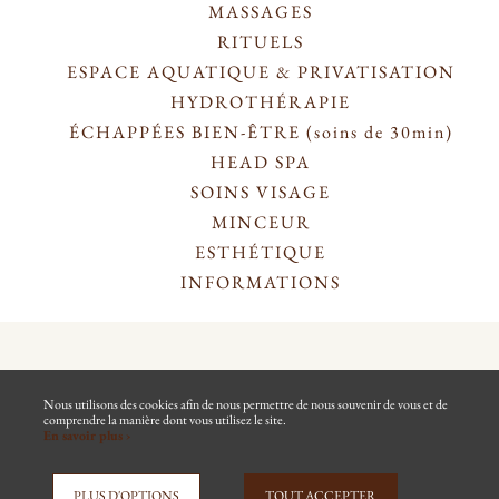
MASSAGES
RITUELS
ESPACE AQUATIQUE & PRIVATISATION
HYDROTHÉRAPIE
ÉCHAPPÉES BIEN-ÊTRE (soins de 30min)
HEAD SPA
SOINS VISAGE
MINCEUR
ESTHÉTIQUE
INFORMATIONS
ANNULER MA COMMANDE
MENTIONS LÉGALES
CGV
PLAN DU SITE
EN SAVOIR +
Nous utilisons des cookies afin de nous permettre de nous souvenir de vous et de
comprendre la manière dont vous utilisez le site.
En savoir plus ›
NOUS CONTACTER
PLUS D'OPTIONS
TOUT ACCEPTER