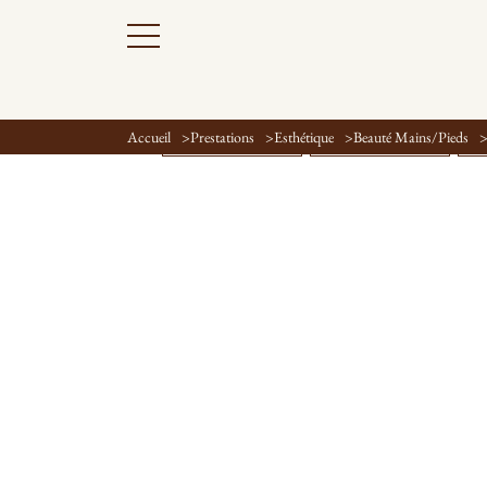
Accueil
Prestations
Esthétique
Beauté Mains/Pieds
OFFRE DU MOMENT
ESPACE AQUATIQUE
MA