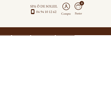
0
SPA Ô DE SOLEIL
04 94 10 12 62
Panier
Compte
ATHIE
HEAD SPA
SOINS VISAGE
MINCEUR