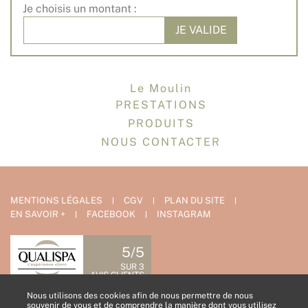
Je choisis un montant :
JE VALIDE
Le Moulin
PRESTATIONS
PRODUITS
NOUS CONTACTER
MENTIONS LÉGALES
CGV
PLAN DU SITE
EN SAVOIR +
FACEBOOK
INSTAGRAM
5/5
SUR 3
AVIS CLIENTS
Nous utilisons des cookies afin de nous permettre de nous
NOUS CONTACTER
souvenir de vous et de comprendre la manière dont vous utilisez