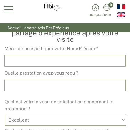
0
Panier
Compte
Nous serions ravis de lire votre
Accueil
Votre Avis Est Précieux
partage d'expérience après votre
visite
Merci de nous indiquer votre Nom/Prénom *
Quelle prestation avez-vous reçu ?
Quel est votre niveau de satisfaction concernant la
prestation ?