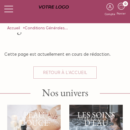
0
Panier
Compte
Page en cours de construction
Accueil
Conditions Générales...
Cette page est actuellement en cours de rédaction.
RETOUR À L'ACCUEIL
Nos univers
PEAU
LES SOINS
DOUCE
D'EAU