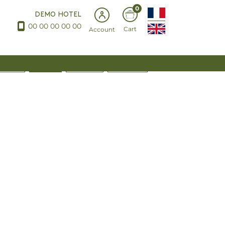
0
DEMO HOTEL
00 00 00 00 00
Cart
Account
EL DUO
BEAUTÉ
MINCEUR
PRODUITS