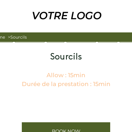
mme
Sourcils
E DUO
SOINS VISAGE
RITUEL
SOINS CORPS
ICOONE
RITU
Sourcils
Allow : 15min
Durée de la prestation : 15min
BOOK NOW