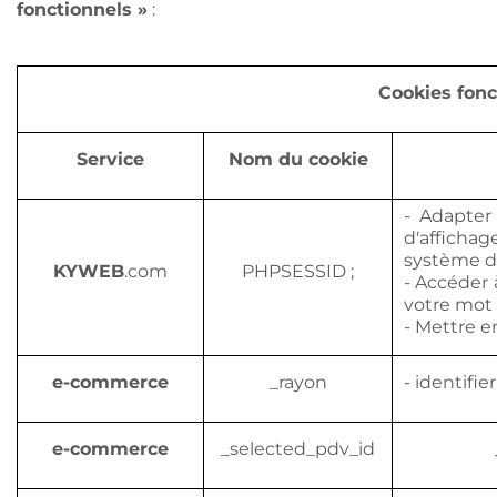
fonctionnels »
:
Cookies fonc
Service
Nom du cookie
- Adapter
d'afficha
système d'e
KYWEB
.com
PHPSESSID ;
- Accéder 
votre mot 
- Mettre 
e-commerce
_rayon
- identifie
e-commerce
_selected_pdv_id