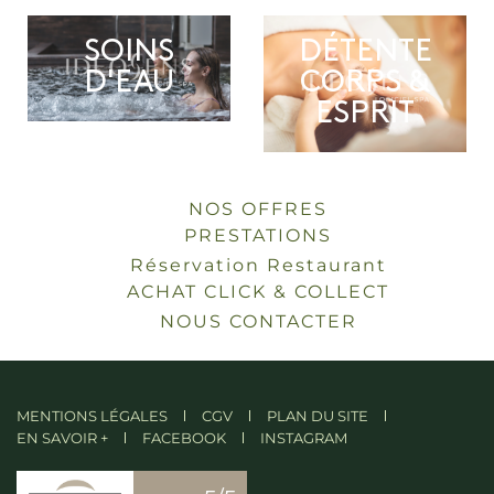
SOINS
DÉTENTE
D'EAU
CORPS &
ESPRIT
NOS OFFRES
PRESTATIONS
Réservation Restaurant
ACHAT CLICK & COLLECT
NOUS CONTACTER
MENTIONS LÉGALES
CGV
PLAN DU SITE
EN SAVOIR +
FACEBOOK
INSTAGRAM