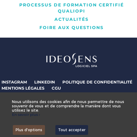
PROCESSUS DE FORMATION CERTIFIÉ
QUALIOPI
ACTUALITÉS
FOIRE AUX QUESTIONS
INSTAGRAM
LINKEDIN
POLITIQUE DE CONFIDENTIALITÉ
MENTIONS LÉGALES
CGU
NOUS CONTACTER
Nous utilisons des cookies afin de nous permettre de nous
souvenir de vous et de comprendre la manière dont vous
utilisez le site.
ESPACE COLLABORATEUR
En savoir plus ›
Plus d'options
Tout accepter
,
Site by Kyxar
Ideosens
rendez-vous en ligne, gestion stock, gestion spa urbain, spa hôtelier, crm, erp
webdesign > creation web > developpement > SEO