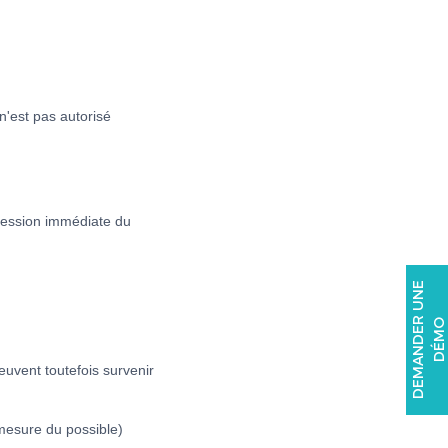
n'est pas autorisé
ression immédiate du
D
E
M
A
N
D
E
U
N
E
D
É
M
R
O
euvent toutefois survenir
 mesure du possible)