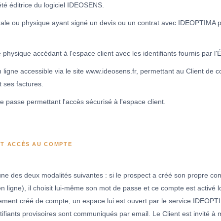
é éditrice du logiciel IDEOSENS.
ale ou physique ayant signé un devis ou un contrat avec IDEOPTIMA pou
physique accédant à l'espace client avec les identifiants fournis par l'É
n ligne accessible via le site www.ideosens.fr, permettant au Client de 
 ses factures.
de passe permettant l'accès sécurisé à l'espace client.
ET ACCÈS AU COMPTE
une des deux modalités suivantes : si le prospect a créé son propre co
 ligne), il choisit lui-même son mot de passe et ce compte est activé lo
blement créé de compte, un espace lui est ouvert par le service IDEOP
tifiants provisoires sont communiqués par email. Le Client est invité à