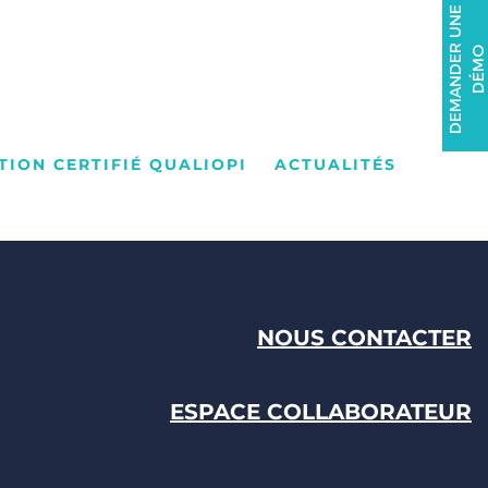
D
E
M
A
N
D
E
U
N
E
D
É
M
R
O
ION CERTIFIÉ QUALIOPI
ACTUALITÉS
NOUS CONTACTER
ESPACE COLLABORATEUR