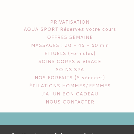
PRIVATISATION
AQUA SPORT Réservez votre cours
OFFRES SEMAINE
MASSAGES : 30 - 45 - 60 min
RITUELS (Formules)
SOINS CORPS & VISAGE
SOINS SPA
NOS FORFAITS (5 séances)
ÉPILATIONS HOMMES/FEMMES
J'AI UN BON CADEAU
NOUS CONTACTER
PLANNING DE COURS
MENTIONS LÉGALES
CGV
PLAN DU SITE
EN SAVOIR +
ANNULER MA COMMANDE