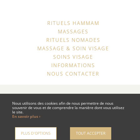
RITUELS HAMMAM
MASSAGES
RITUELS NOMADES
MASSAGE & SOIN VISAGE
SOINS VISAGE
INFORMATIONS
NOUS CONTACTER
MENTIONS LÉGALES
CGV
PLAN DU SITE
EN SAVOIR +
Nous utilisons des cookies afin de nous permettre de nous
ANNULER MA COMMANDE
souvenir de vous et de comprendre la manière dont vous utilisez
le site.
En savoir plus ›
NOUS CONTACTER
PLUS D'OPTIONS
TOUT ACCEPTER
,
Site by Kyxar
Ideosens
caisse, rendez-vous en ligne, gestion stock, gestion spa urbain, spa hôtelier, crm, erp
webdesign > creation web > developpement > SEO