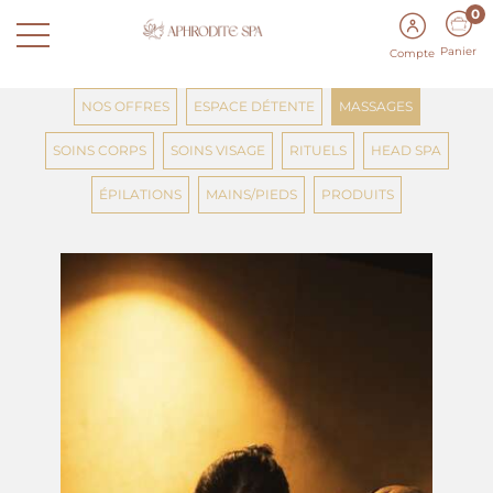
0
Panier
Compte
NOS OFFRES
ESPACE DÉTENTE
MASSAGES
SOINS CORPS
SOINS VISAGE
RITUELS
HEAD SPA
ÉPILATIONS
MAINS/PIEDS
PRODUITS