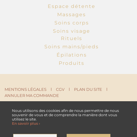
Espace détente
Massages
Soins corps
Soins visage
Rituels
Soins mains/pieds
Épilations
Produits
MENTIONS LÉGALES
CGV
PLAN DU SITE
ANNULER MA COMMANDE
NOUS CONTACTER
Nous utilisons des cookies afin de nous permettre de nous
souvenir de vous et de comprendre la manière dont vous
utilisez le site.
En savoir plus ›
,
Site by Kyxar
Ideosens
se, rendez-vous en ligne, gestion stock, gestion spa urbain, spa hôtelier, crm, erp
webdesign > creation web > developpement > SEO