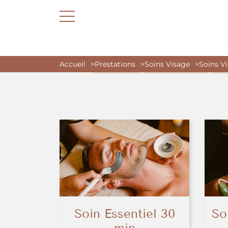
Accueil
Prestations
Soins Visage
Soins V
NOS OFFRES
ESPACE DÉTENTE
MA
Soin Essentiel 30
So