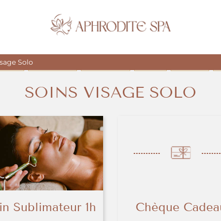
isage Solo
SSAGES
SOINS CORPS
SOINS VISAGE
RITUELS
HEAD SPA
É
SOINS VISAGE SOLO
in Sublimateur 1h
Chèque Cadea