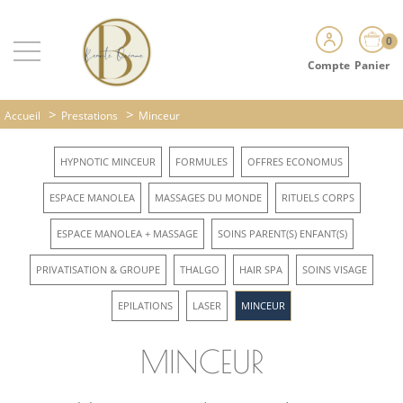
0
Compte
Panier
>
>
Accueil
Prestations
Minceur
HYPNOTIC MINCEUR
FORMULES
OFFRES ECONOMUS
ESPACE MANOLEA
MASSAGES DU MONDE
RITUELS CORPS
ESPACE MANOLEA + MASSAGE
SOINS PARENT(S) ENFANT(S)
PRIVATISATION & GROUPE
THALGO
HAIR SPA
SOINS VISAGE
EPILATIONS
LASER
MINCEUR
MINCEUR